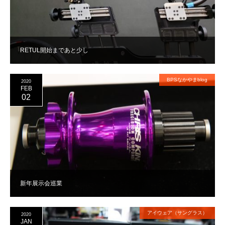
RETUL開始まであと少し
BPSなかやまblog
2020
FEB
02
新年展示会巡業
アイウェア（サングラス）
2020
JAN