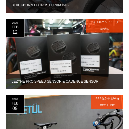
BLACKBURN OUTPOST FRAM BAG
サイクルコンピュータ
2020
FEB
新製品
12
LEZYNE PRO SPEED SENSOR & CADENCE SENSOR
BPSなかやまblog
2020
FEB
RETUL FIT
09