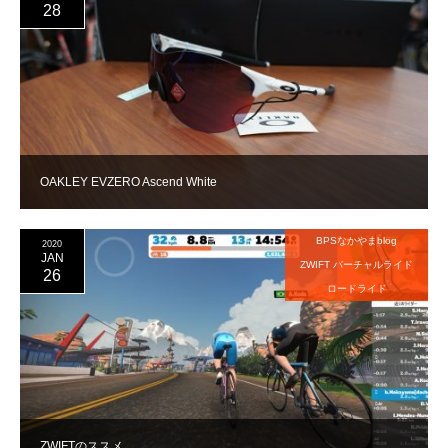
28
OAKLEY EVZERO Ascend White
BPSなかやまblog
2020
JAN
ZWIFT バーチャルライド
26
ロードライド
ZWIFTのススメ