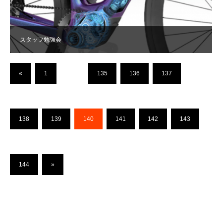
スタッフ勉強会
«
1
…
135
136
137
138
139
140
141
142
143
144
»