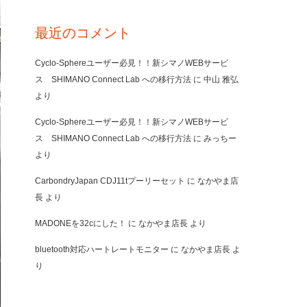
最近のコメント
Cyclo-Sphereユーザー必見！！新シマノWEBサービ
ス SHIMANO Connect Lab への移行方法
に
中山 雅弘
より
Cyclo-Sphereユーザー必見！！新シマノWEBサービ
ス SHIMANO Connect Lab への移行方法
に
みっちー
より
CarbondryJapan CDJ11tプーリーセット
に
なかやま店
長
より
MADONEを32cにした！
に
なかやま店長
より
bluetooth対応ハートレートモニター
に
なかやま店長
よ
り