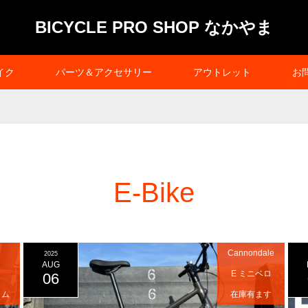
BICYCLE PRO SHOP なかやま
イク
パーツ＆アクセサリー
アウトレット
お
E-Bike
Cannondale
2025
AUG
E ミニベロ
06
タム
在庫有ます