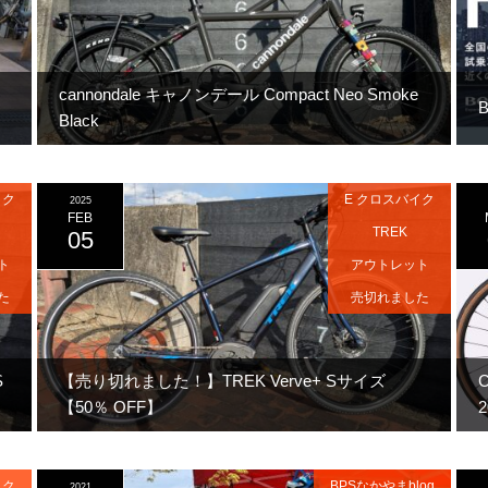
cannondale キャノンデール Compact Neo Smoke
B
Black
イク
E クロスバイク
2025
FEB
TREK
05
ト
アウトレット
た
売切れました
S
【売り切れました！】TREK Verve+ Sサイズ
【50％ OFF】
2
イク
BPSなかやまblog
2021