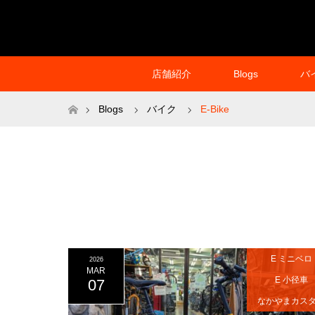
店舗紹介
Blogs
バ
ホーム
Blogs
バイク
E-Bike
E ミニベロ
2026
MAR
E 小径車
07
なかやまカス