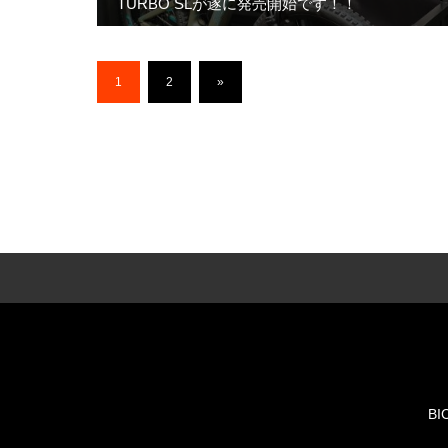
TURBO SLが遂に発売開始です！！
1
2
»
BI