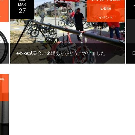
MAR
E-Bike
27
す
イベント
e-bike試乗会ご来場ありがとうございました
og