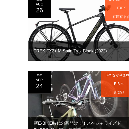
AUG
TREK
26
在庫有ま
TREK FX2+ M Satin Trek Black (2022)
BPSなかやまbl
2020
APR
E-Bike
24
新製品
新E-BIKE時代の幕開け！！スペシャライズド