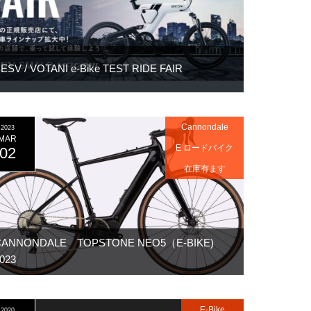
ESV / VOTANI e-Bike TEST RIDE FAIR
Cannondale
2023
MAR
E ロードバイク
02
在庫有ます
CANNONDALE TOPSTONE NEO5（E-BIKE)
023
E-Bike
2020