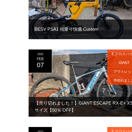
BESV PSA1 街乗り快適 Custom
E クロスバ
2025
FEB
GIANT
07
アウトレッ
売切れまし
【売り切れました！】GIANT ESCAPE RX-E+ X
サイズ【50％ OFF】
E クロスバ
2022