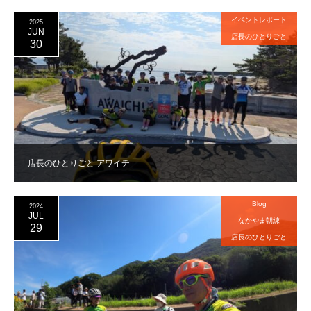
イベントレポート
2025
JUN
店長のひとりごと
30
店長のひとりごと アワイチ
Blog
2024
JUL
なかやま朝練
29
店長のひとりごと