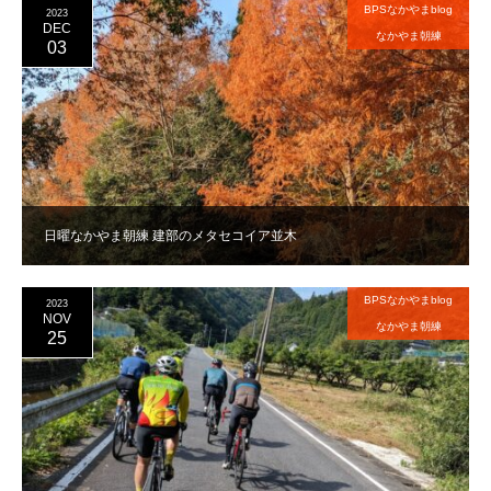
BPSなかやまblog
2023
DEC
なかやま朝練
03
日曜なかやま朝練 建部のメタセコイア並木
BPSなかやまblog
2023
NOV
なかやま朝練
25