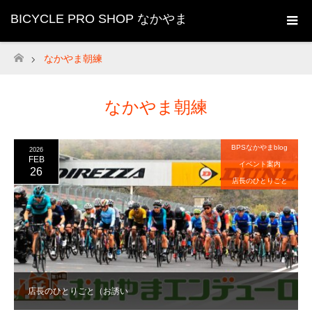
BICYCLE PRO SHOP なかやま
なかやま朝練
ホーム
なかやま朝練
BPSなかやまblog
2026
FEB
イベント案内
26
店長のひとりごと
店長のひとりごと（お誘い