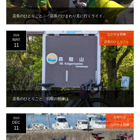
店長のひとりごと 「店長のひまわり見に行くライド」
なかやま朝練
2024
MAY
店長のひとりごと
11
店長のひとりごと 日曜の朝練は
お知らせ
2023
DEC
なかやま朝練
11