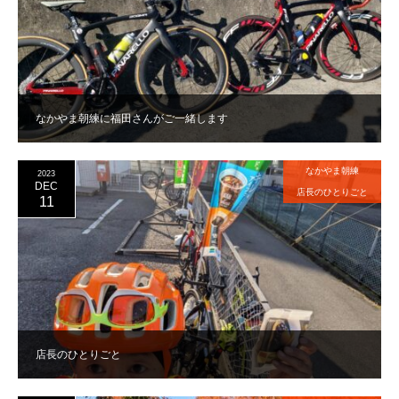
なかやま朝練に福田さんがご一緒します
なかやま朝練
2023
DEC
店長のひとりごと
11
店長のひとりごと