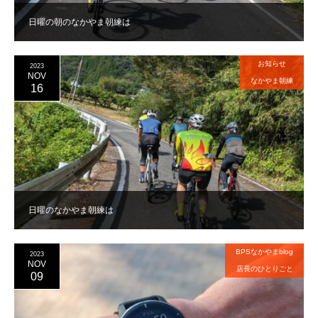
日曜の朝のなかやま朝練は
お知らせ
2023
NOV
なかやま朝練
16
日曜のなかやま朝練は
BPSなかやまblog
2023
NOV
店長のひとりごと
09