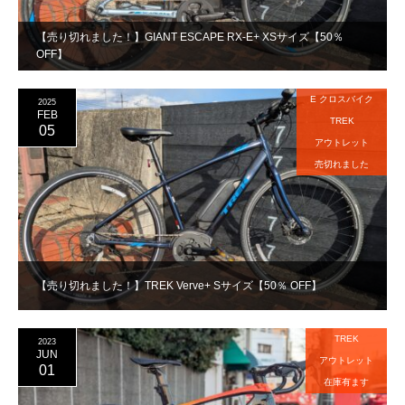
【売り切れました！】GIANT ESCAPE RX-E+ XSサイズ【50％
OFF】
E クロスバイク
2025
FEB
TREK
05
アウトレット
売切れました
【売り切れました！】TREK Verve+ Sサイズ【50％ OFF】
TREK
2023
JUN
アウトレット
01
在庫有ます