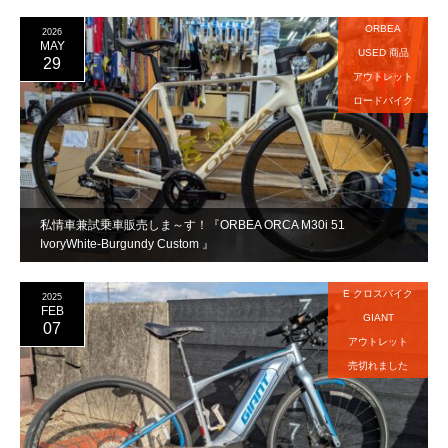
ORBEA
2026
MAY
USED 商品
29
アウトレット
ロードバイク
私情車兼試乗車販売しま～す！『ORBEA ORCA M30i 51
IvoryWhite-Burgundy Custom 』
E クロスバイク
2025
FEB
GIANT
07
アウトレット
売切れました