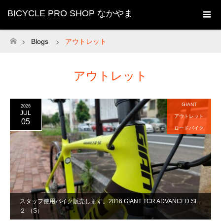
BICYCLE PRO SHOP なかやま
Blogs
アウトレット
ホーム
アウトレット
GIANT
2026
JUL
アウトレット
05
ロードバイク
スタッフ使用バイク販売します。2016 GIANT TCR ADVANCED SL
２ （S）