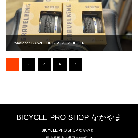
Panaracer GRAVELKING SS 700x30C TLR
1
2
3
4
»
BICYCLE PRO SHOP なかやま
BICYCLE PRO SHOP なかやま