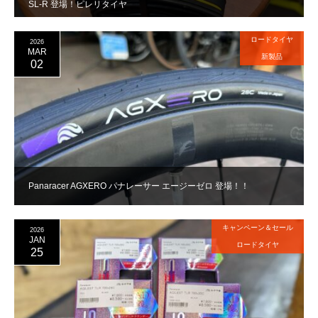
SL-R 登場！ピレリタイヤ
ロードタイヤ
2026
MAR
新製品
02
Panaracer AGXERO パナレーサー エージーゼロ 登場！！
キャンペーン＆セール
2026
JAN
ロードタイヤ
25