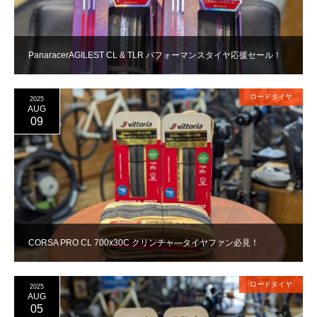
PanaracerAGILEST CL & TLR パフォーマンスタイヤ応援セール！
ロードタイヤ
2025
AUG
09
CORSA PRO CL 700x30C クリンチャ―タイヤファン必見！
ロードタイヤ
2025
AUG
05