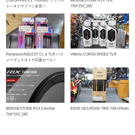
CORSA PRO CL 700x30C クリンチ
BRIDGESTONE R1X TLR
ャ―タイヤファン必見！
700*25C,28C
PanaracerAGILEST CL & TLR パフ
Vittoria CORSA SPEED TLR
ォーマンスタイヤ応援セール！
BRIDGESTONE R1X Clincher
ENVE SES ROAD TIRE 700×29mm
700*25C,28C