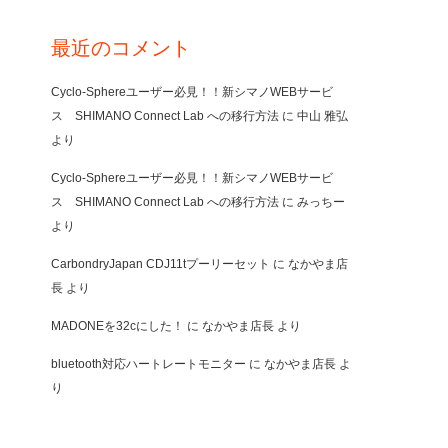
最近のコメント
Cyclo-Sphereユーザー必見！！新シマノWEBサービ
ス SHIMANO Connect Lab への移行方法
に
中山 雅弘
より
Cyclo-Sphereユーザー必見！！新シマノWEBサービ
ス SHIMANO Connect Lab への移行方法
に
みっちー
より
CarbondryJapan CDJ11tプーリーセット
に
なかやま店
長
より
MADONEを32cにした！
に
なかやま店長
より
bluetooth対応ハートレートモニター
に
なかやま店長
よ
り