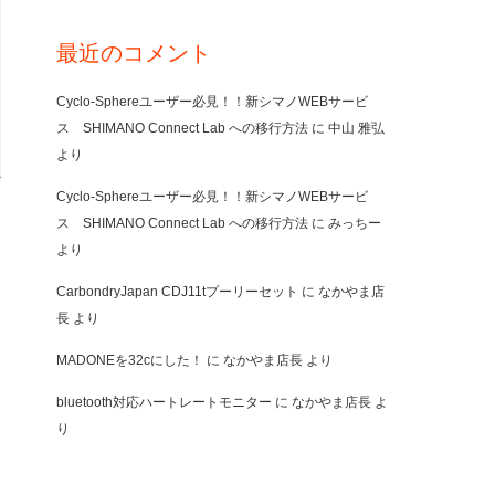
最近のコメント
Cyclo-Sphereユーザー必見！！新シマノWEBサービ
ス SHIMANO Connect Lab への移行方法
に
中山 雅弘
より
Cyclo-Sphereユーザー必見！！新シマノWEBサービ
ス SHIMANO Connect Lab への移行方法
に
みっちー
より
CarbondryJapan CDJ11tプーリーセット
に
なかやま店
長
より
MADONEを32cにした！
に
なかやま店長
より
bluetooth対応ハートレートモニター
に
なかやま店長
よ
り