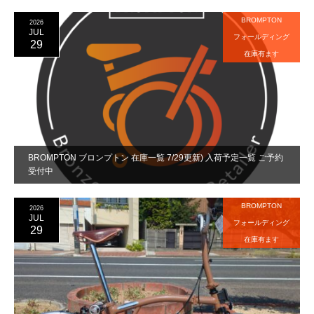
BROMPTON
2026
JUL
フォールディング
29
在庫有ます
BROMPTON ブロンプトン 在庫一覧 7/29更新) 入荷予定一覧 ご予約
受付中
BROMPTON
2026
JUL
フォールディング
29
在庫有ます