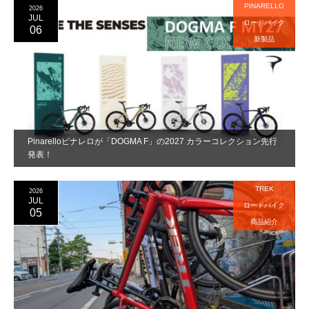
PINARELLO
2026
JUL
ロードバイク
06
新製品
Pinarelloピナレロが「DOGMA F」の2027 カラーコレクション先行
発表！
TREK
2026
JUL
ロードバイク
05
商品紹介