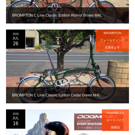
BROMPTON C Line Classic Edition Walnut Brown M4L
BROMPTON
2026
JUL
フォールディング
26
在庫有ます
BROMPTON C Line Classic Edition Cedar Green M4L
PINARELLO
2026
JUL
ロードバイク
16
新製品