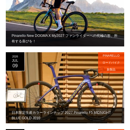
Pinarello New DOGMA X My2027 ファンライダーへの究極の形、所
有する喜びを！
PINARELLO
2026
JUL
ロードバイク
09
新製品
日本限定生産カラーラインナップ 2027 Pinarello F5 MIDNIGHT
BLUE GOLD J010