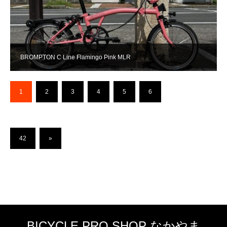
BROMPTON C Line Flamingo Pink MLR
1
2
3
4
5
6
…
42
»
BICYCLE PRO SHOP なかやま