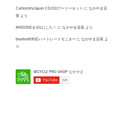
CarbondryJapan CDJ11tプーリーセット
に
なかやま店
長
より
MADONEを32cにした！
に
なかやま店長
より
bluetooth対応ハートレートモニター
に
なかやま店長
よ
り