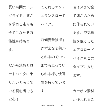
長い時間のロン
てくれるエンデ
ョイスまで全
グライド、速さ
ュランスロード
て速さのため
を求める走りも
バイク。
に作られてい
全てこなせる万
ます。空気抵
​前傾姿勢は深す
能性を持ちま
抗を低くした
ぎず楽な姿勢が
す。
エアロロード
とれるのでいつ
バイクもこの
だから漠然とロ
までも走ってい
タイプに入り
ードバイクに乗
られる様な快適
ます。
りたいと考えて
性を持っていま
いる初心者でも
す。
カーボン素材
安心！
が使われるこ