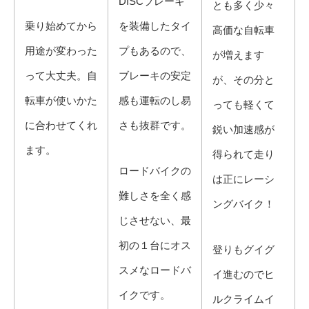
DISCブレーキ
とも多く少々
乗り始めてから
を装備したタイ
高価な自転車
用途が変わった
プもあるので、
が増えます
って大丈夫。自
ブレーキの安定
が、その分と
転車が使いかた
感も運転のし易
っても軽くて
に合わせてくれ
さも抜群です。
鋭い加速感が
ます。
得られて走り
ロードバイクの
は正にレーシ
難しさを全く感
ングバイク！
じさせない、最
初の１台にオス
​登りもグイグ
スメなロードバ
イ進むのでヒ
イクです。​
ルクライムイ