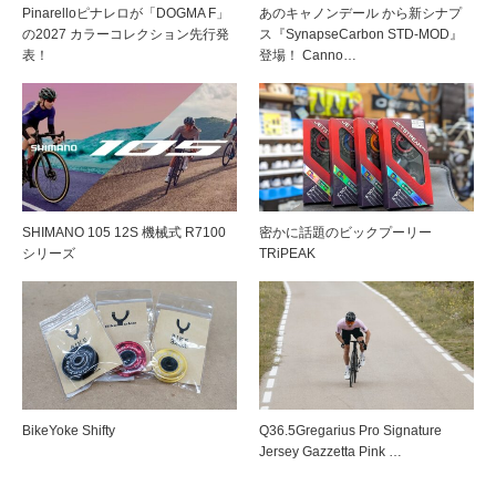
Pinarelloピナレロが「DOGMA F」
あのキャノンデール から新シナプ
の2027 カラーコレクション先行発
ス『SynapseCarbon STD-MOD』
表！
登場！ Canno…
SHIMANO 105 12S 機械式 R7100
密かに話題のビックプーリー
シリーズ
TRiPEAK
BikeYoke Shifty
Q36.5Gregarius Pro Signature
Jersey Gazzetta Pink …