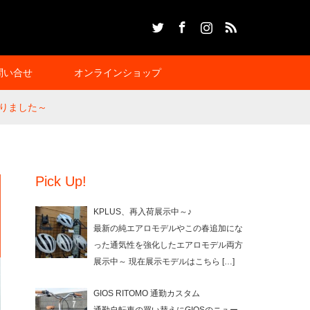
Twitter
Facebook
Instagram
RSS
問い合せ
オンラインショップ
まりました～
Pick Up!
KPLUS、再入荷展示中～♪
最新の純エアロモデルやこの春追加にな
った通気性を強化したエアロモデル両方
展示中～ 現在展示モデルはこちら
[…]
GIOS RITOMO 通勤カスタム