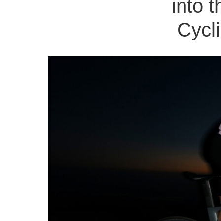
into t
Cycl