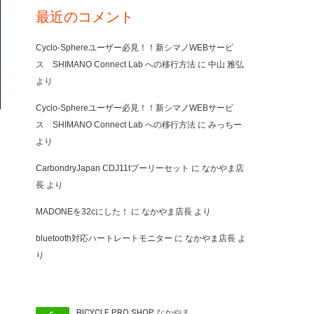
最近のコメント
Cyclo-Sphereユーザー必見！！新シマノWEBサービ
ス SHIMANO Connect Lab への移行方法
に
中山 雅弘
より
Cyclo-Sphereユーザー必見！！新シマノWEBサービ
ス SHIMANO Connect Lab への移行方法
に
みっちー
より
CarbondryJapan CDJ11tプーリーセット
に
なかやま店
長
より
MADONEを32cにした！
に
なかやま店長
より
bluetooth対応ハートレートモニター
に
なかやま店長
よ
り