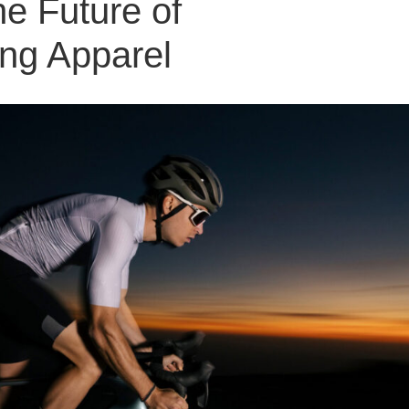
he Future of
ing Apparel