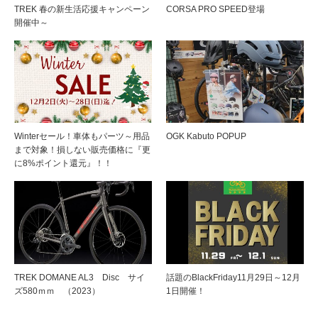
TREK 春の新生活応援キャンペーン
CORSA PRO SPEED登場
開催中～
Winterセール！車体もパーツ～用品
OGK Kabuto POPUP
まで対象！損しない販売価格に『更
に8%ポイント還元』！！
TREK DOMANE AL3 Disc サイ
話題のBlackFriday11月29日～12月
ズ580ｍｍ （2023）
1日開催！