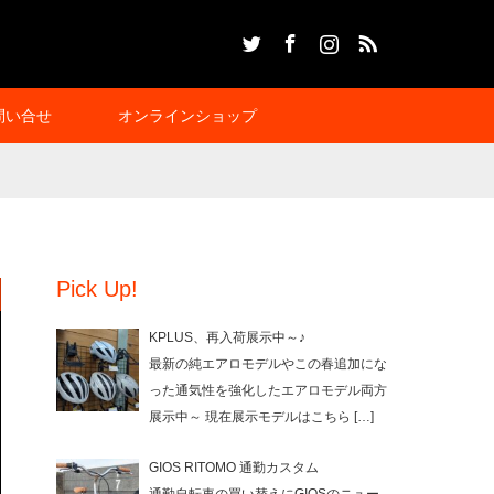
Twitter
Facebook
Instagram
RSS
問い合せ
オンラインショップ
Pick Up!
KPLUS、再入荷展示中～♪
最新の純エアロモデルやこの春追加にな
った通気性を強化したエアロモデル両方
展示中～ 現在展示モデルはこちら
[…]
GIOS RITOMO 通勤カスタム