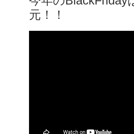
今年のBlackFri
元！！