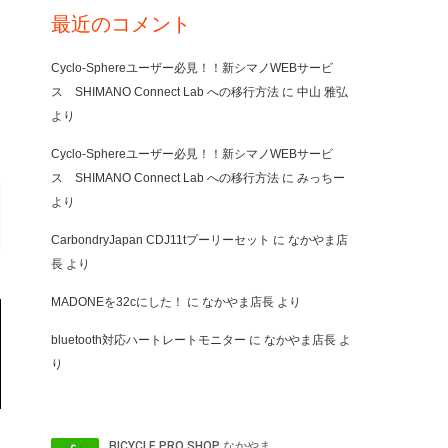
最近のコメント
Cyclo-Sphereユーザー必見！！新シマノWEBサービ
ス SHIMANO Connect Lab への移行方法
に
中山 雅弘
より
Cyclo-Sphereユーザー必見！！新シマノWEBサービ
ス SHIMANO Connect Lab への移行方法
に
みっちー
より
CarbondryJapan CDJ11tプーリーセット
に
なかやま店
長
より
MADONEを32cにした！
に
なかやま店長
より
bluetooth対応ハートレートモニター
に
なかやま店長
よ
り