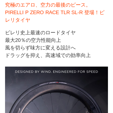
究極のエアロ、空力の最後のピース。
PIRELLI P ZERO RACE TLR SL-R 登場！ピ
レリタイヤ
ピレリ史上最速のロードタイヤ
最大20％の空力性能向上
風を切らず味方に変える設計へ
ドラッグを抑え、高速域での効率向上