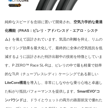
純粋なスピードを念頭に置いて開発され、
空気力学的な最適
化機能（PAAS：ピレリ・アドバンスド・エアロ・システ
ム）
を備えて設計されています。気流の剥離を抑え、リムの
セイリング効果を最大化して、最終的に全体の空気抵抗を低
減するように設計された特許出願中の技術を特徴としていま
す。P ZERO™ Race SL-Rは、ピレリの中で最も軽量で効率
的なTLR（チューブレスレディ）ケーシングである新しい
LiteCore構造
を導入し、非常にしなやかな乗り心地と卓越し
た転がり抵抗パフォーマンスを提供します。
SmartEVO²コ
ンパウンド
は、ドライとウェットの両方の路面状況で優れた