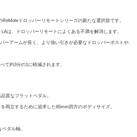
峰のReMoteドロッパーリモートシリーズの新たな選択肢です。
e LAは、ドロッパーリモートによくある不満を解消します。
よりもレバーアームが長く、より強い引きが必要なドロッパーポストや、
比べて約3分の1に軽減されます。
高品質なフラットペダル。
を両立するために追求した85mm四方のボディサイズ。
。
なペダル軸。