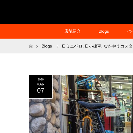
店舗紹介
Blogs
バ
ホーム
Blogs
E ミニベロ
,
E 小径車
,
なかやまカスタ
2026
MAR
07