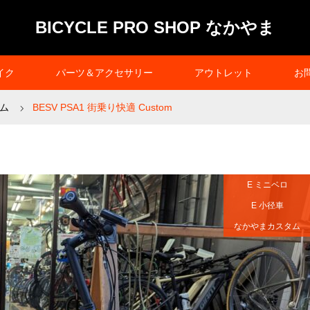
BICYCLE PRO SHOP なかやま
イク
パーツ＆アクセサリー
アウトレット
お
ム
BESV PSA1 街乗り快適 Custom
E ミニベロ
E 小径車
なかやまカスタム