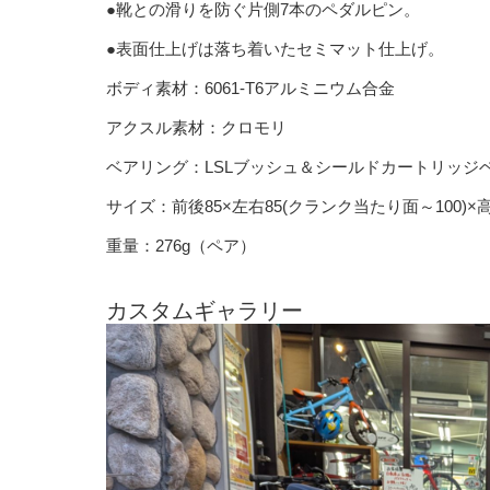
●靴との滑りを防ぐ片側7本のペダルピン。
●表面仕上げは落ち着いたセミマット仕上げ。
ボディ素材：6061-T6アルミニウム合金
アクスル素材：クロモリ
ベアリング：LSLブッシュ＆シールドカートリッジベ
サイズ：前後85×左右85(クランク当たり面～100)×高
重量：276g（ペア）
カスタムギャラリー