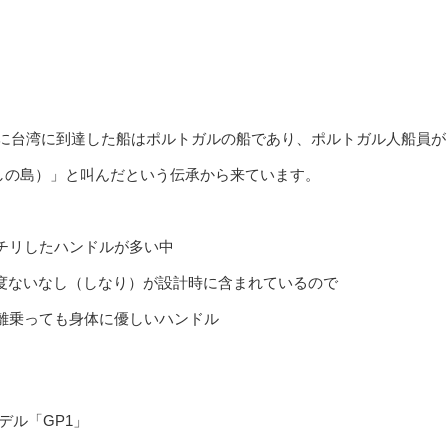
初に台湾に到達した船はポルトガルの船であり、ポルトガル人船員が
a（麗しの島）」と叫んだという伝承から来ています。
チリしたハンドルが多い中
は適度ないなし（しなり）が設計時に含まれているので
離乗っても身体に優しいハンドル
デル「GP1」