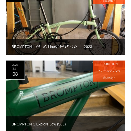
商品紹介
BROMPTON M6L /C-Line/ﾌﾞﾗｯｸｴﾃﾞｨｼｮﾝ （2023）
BROMPTON
2022
JUL
フォールディング
08
商品紹介
BROMPTON C Explore Low (S6L)