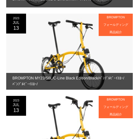
BROMPTON
2023
JUL
フォールディング
13
商品紹介
BROMPTON MY23/S6L/C-Line Black Edition/Black/ﾊﾞﾝﾌﾞﾙﾋﾞｰｲｴﾛｰ/
ﾊﾞﾝﾌﾞﾙﾋﾞｰｲｴﾛｰ/
BROMPTON
2023
JUL
フォールディング
13
商品紹介