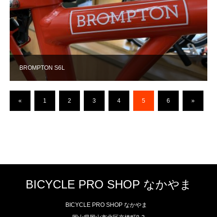
BROMPTON S6L
«
1
2
3
4
5
6
»
BICYCLE PRO SHOP なかやま
BICYCLE PRO SHOP なかやま