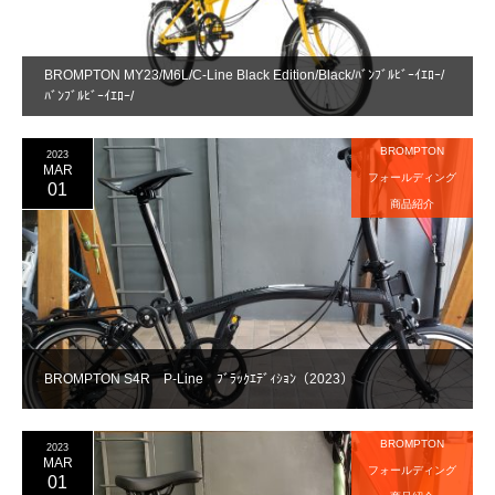
BROMPTON MY23/M6L/C-Line Black Edition/Black/ﾊﾞﾝﾌﾞﾙﾋﾞｰｲｴﾛｰ/
ﾊﾞﾝﾌﾞﾙﾋﾞｰｲｴﾛｰ/
BROMPTON
2023
MAR
フォールディング
01
商品紹介
BROMPTON S4R P-Line ﾌﾞﾗｯｸｴﾃﾞｨｼｮﾝ（2023）
BROMPTON
2023
MAR
フォールディング
01