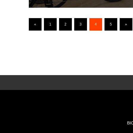
«
1
2
3
4
5
»
BI