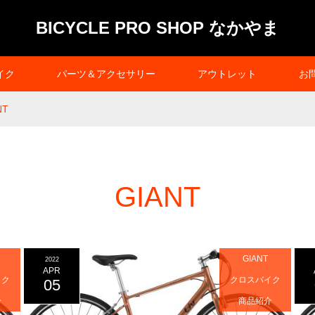
BICYCLE PRO SHOP なかやま
イク
パーツ＆アクセサリー
アウトレット
お
NT
GIANT
GIANT
2022
APR
イク
クロスバイク
05
介
商品紹介