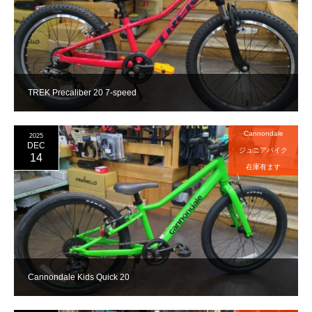
TREK Precaliber 20 7-speed
Cannondale
2025
DEC
ジュニアバイク
14
在庫有ます
Cannondale Kids Quick 20