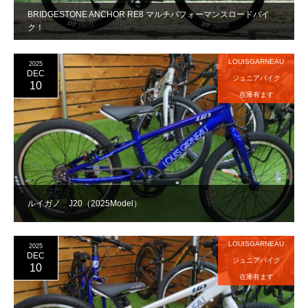
BRIDGESTONE ANCHOR RE8 マルチパフォーマンスロードバイ
ク！
LOUISGARNEAU
2025
DEC
ジュニアバイク
10
在庫有ます
ルイガノ J20（2025Model）
LOUISGARNEAU
2025
DEC
ジュニアバイク
10
在庫有ます