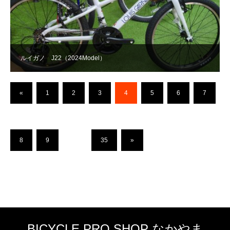
ルイガノ J22（2024Model）
«
1
2
3
4
5
6
7
8
9
…
35
»
BICYCLE PRO SHOP なかやま