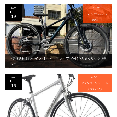
GIANT
2025
DEC
マウンテンバイク
19
商品紹介
<売り切れました>GIANT ジャイアント TALON 2 XS メタリックブラ
ック
GIANT
2025
DEC
キャンペーン＆セール
16
クロスバイク