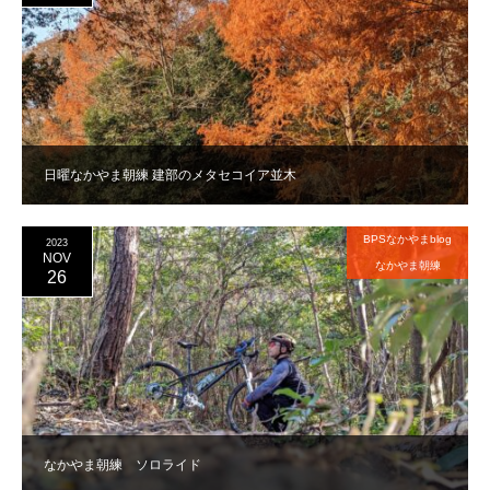
日曜なかやま朝練 建部のメタセコイア並木
BPSなかやまblog
2023
NOV
なかやま朝練
26
なかやま朝練 ソロライド