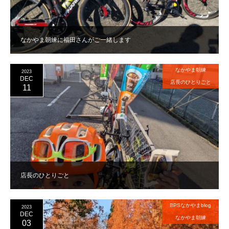
なかやま朝練に福田さんがご一緒します
なかやま朝練
2023
DEC
店長のひとりごと
11
店長のひとりごと
BPSなかやまblog
2023
DEC
なかやま朝練
03