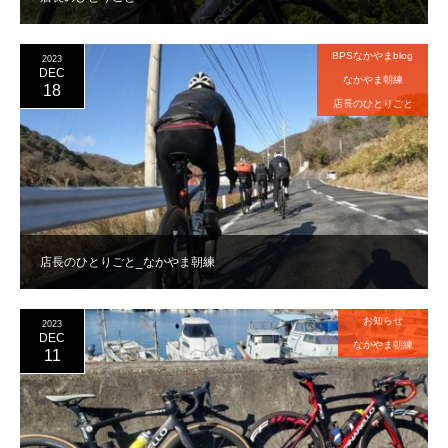
BPSなかやまblog
2023
DEC
なかやま朝練
18
店長のひとりごと
店長のひとりごと_なかやま朝練
お知らせ
2023
DEC
なかやま朝練
11