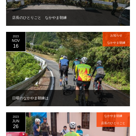
店長のひとりごと なかやま朝練
お知らせ
2023
NOV
なかやま朝練
16
日曜のなかやま朝練は
なかやま朝練
2023
JUN
店長のひとりごと
26