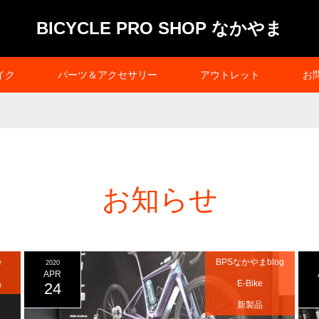
BICYCLE PRO SHOP なかやま
イク
パーツ＆アクセサリー
アウトレット
お
お知らせ
e
BPSなかやまblog
2020
APR
品
E-Bike
24
新製品