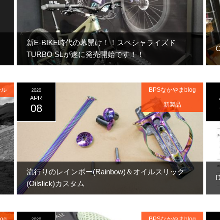
新E-BIKE時代の幕開け！！スペシャライズド
TURBO SLが遂に発売開始です！！
ール
BPSなかやまblog
2020
APR
新製品
08
流行りのレインボー(Rainbow)＆オイルスリック
(Oilslick)カスタム
og
BPSなかやまblog
2020