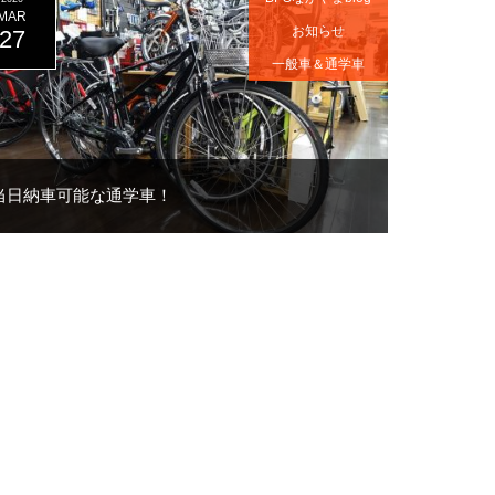
MAR
お知らせ
27
一般車＆通学車
当日納車可能な通学車！