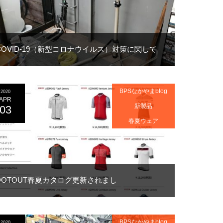
COVID-19（新型コロナウイルス）対策に関して
BPSなかやまblog
2020
APR
新製品
03
春夏ウェア
DOTOUT春夏カタログ更新されまし
BPSなかやまblog
2020