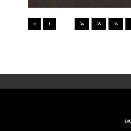
«
1
…
34
35
36
BI