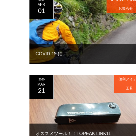
APR
お知らせ
01
COVID-19 に
便利アイ
2020
MAR
工具
21
オススメツール！！TOPEAK LINK11