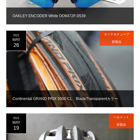
OAKLEY ENCODER White OO9472F-0539
タイヤ＆チューブ
2021
MAY
新製品
26
Continental GRAND PRIX 5000 CL Black/Transparentカラー
ヘルメット
2021
MAY
新製品
19