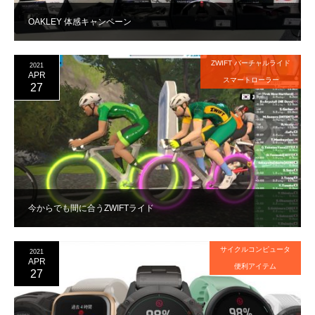
OAKLEY 体感キャンペーン
ZWIFT バーチャルライド
2021
APR
スマートローラー
27
今からでも間に合うZWIFTライド
サイクルコンピュータ
2021
APR
便利アイテム
27