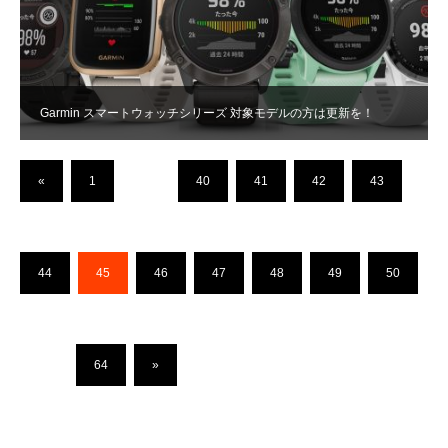
Garmin スマートウォッチシリーズ 対象モデルの方は更新を！
«
1
…
40
41
42
43
44
45
46
47
48
49
50
…
64
»