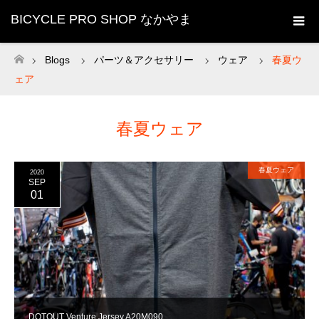
BICYCLE PRO SHOP なかやま
Blogs
パーツ＆アクセサリー
ウェア
春夏ウ
ホーム
ェア
春夏ウェア
春夏ウェア
2020
SEP
01
DOTOUT Venture Jersey A20M090