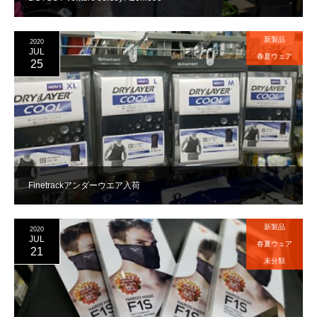
新製品
2020
JUL
春夏ウェア
25
Finetrackアンダーウエア入荷
新製品
2020
JUL
春夏ウェア
21
未分類