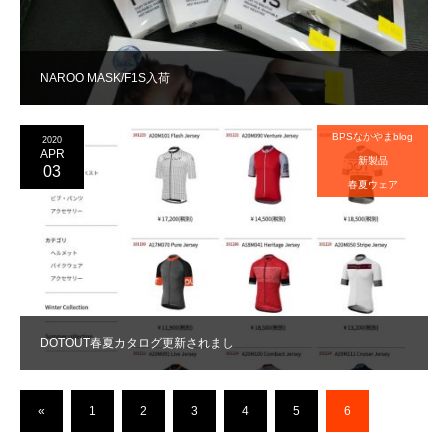
NAROO MASK/F1S入荷
BPSなかやまblog
2020
APR
新製品
03
春夏ウェア
DOTOUT春夏カタログ更新されまし
«
1
2
3
4
5
6