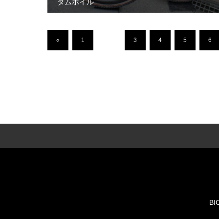
タムホイル
«
1
…
3
4
5
6
BI