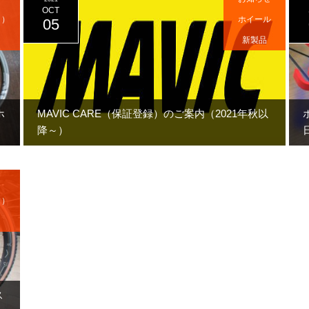
OCT
ク）
ホイール
05
新製品
ホ
MAVIC CARE（保証登録）のご案内（2021年秋以
降～）
ク）
ス