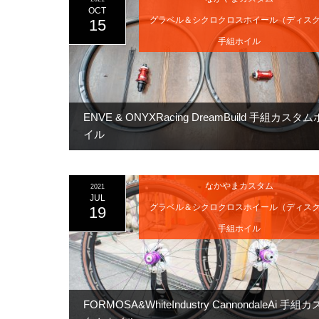
OCT
グラベル＆シクロクロスホイール（ディス
15
手組ホイル
ENVE & ONYXRacing DreamBuild 手組カスタム
イル
なかやまカスタム
2021
JUL
グラベル＆シクロクロスホイール（ディス
19
手組ホイル
FORMOSA&WhiteIndustry CannondaleAi 手組カ