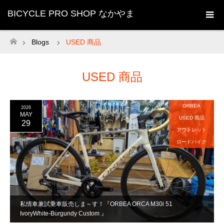
BICYCLE PRO SHOP なかやま
Blogs
USED 商品
ホーム
USED 商品
ORBEA
2026
MAY
USED 商品
29
アウトレット
ロードバイク
私情車兼試乗車販売しま～す！『ORBEA ORCA M30i 51
IvoryWhite-Burgundy Custom 』