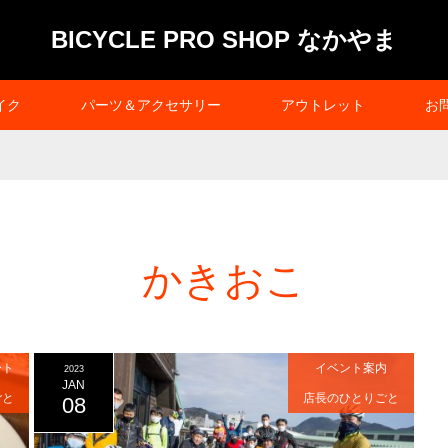
BICYCLE PRO SHOP なかやま
イク
パーツ＆アクセサリー
アウトレット
お
かきおこ
ート
イベント案内
2023
JAN
ごと
店長のひとりごと
08