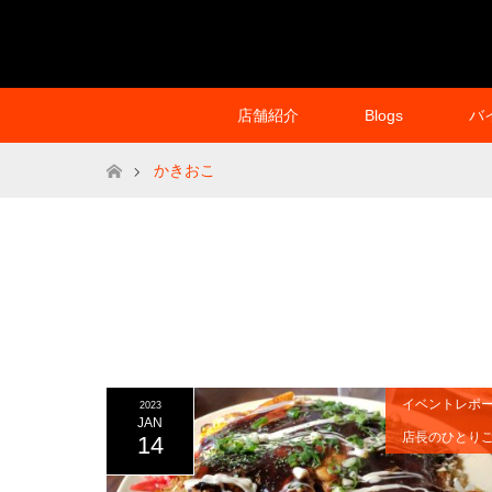
店舗紹介
Blogs
バ
ホーム
かきおこ
イベントレポ
2023
JAN
店長のひとり
14