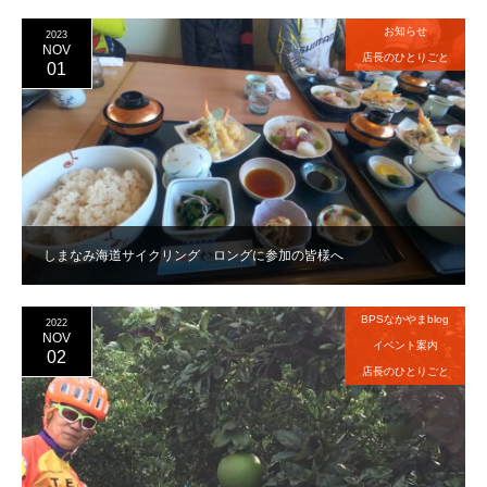
お知らせ
2023
NOV
店長のひとりごと
01
しまなみ海道サイクリング ロングに参加の皆様へ
BPSなかやまblog
2022
NOV
イベント案内
02
店長のひとりごと