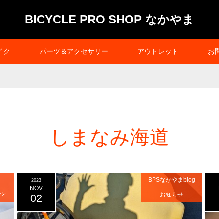
BICYCLE PRO SHOP なかやま
イク
パーツ＆アクセサリー
アウトレット
お
しまなみ海道
内
BPSなかやまblog
2023
NOV
ごと
お知らせ
02