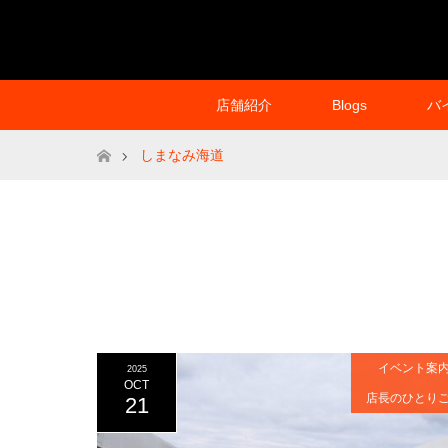
店舗紹介
Blogs
バ
ホーム
しまなみ海道
イベント案
2025
OCT
店長のひとり
21