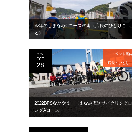
今年のしまなみCコース試走（店長のひとりご
と）
イベント案
2022
OCT
店長のひとり
28
2022BPSなかやま しまなみ海道サイクリング
ングAコース