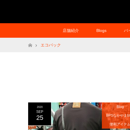
店舗紹介
Blogs
バ
ホーム
エコバック
Blog
2020
SEP
BPSなかやまbl
25
便利アイテ