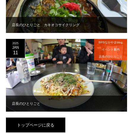
店長のひとりごと カキオコサイクリング
BPSなかやまblog
2025
JAN
イベント案内
11
店長のひとりごと
店長のひとりごと
トップページに戻る