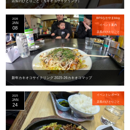
店長のひとりごと（カキオコサイクリング）
BPSなかやまblog
2026
JAN
イベント案内
08
店長のひとりごと
新年カキオコサイクリング 2025-26カキオコマップ
イベントレポート
2025
JAN
店長のひとりごと
24