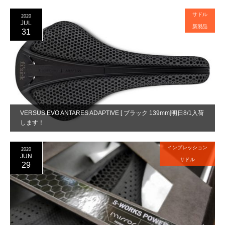
サドル
2020
JUL
新製品
31
VERSUS EVO ANTARES ADAPTIVE [ ブラック 139mm]明日8/1入荷
します！
インプレッション
2020
JUN
サドル
29