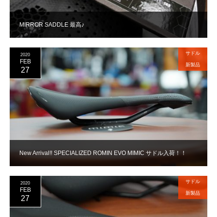
MIRROR SADDLE 最高♪
サドル
2020
FEB
新製品
27
New Arrival!! SPECIALIZED ROMIN EVO MIMIC サドル入荷！！
サドル
2020
FEB
新製品
27