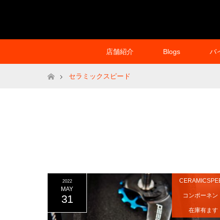
店舗紹介
Blogs
バ
ホーム
セラミックスピード
CERAMICSPE
2022
MAY
コンポーネン
31
在庫有ます