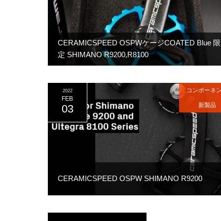
CERAMICSPEED OSPWケージCOATED Blue 限
定 SHIMANO R9200,R8100
コンポーネ
2022
FEB
新製品
03
CERAMICSPEED OSPW SHIMANO R9200