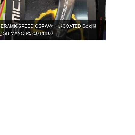
CERAMICSPEED OSPWケージCOATED Gold限
 SHIMANO R9200,R8100