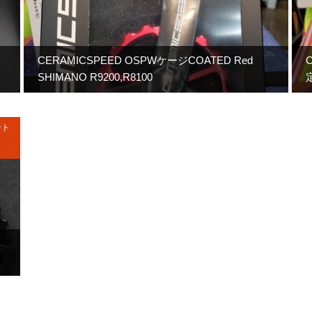
CERAMICSPEED OSPWケージCOATED Red
SHIMANO R9200,R8100
定
ント