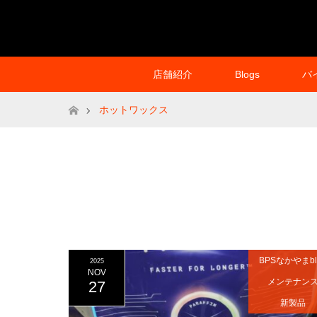
店舗紹介
Blogs
バ
ホーム
ホットワックス
BPSなかやまbl
2025
NOV
メンテナン
27
新製品