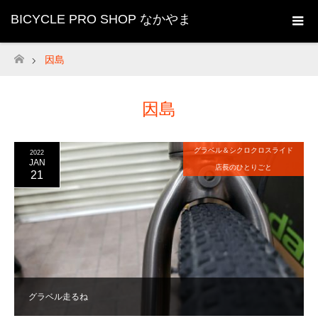
BICYCLE PRO SHOP なかやま
因島
ホーム
因島
グラベル＆シクロクロスライド
2022
JAN
店長のひとりごと
21
グラベル走るね