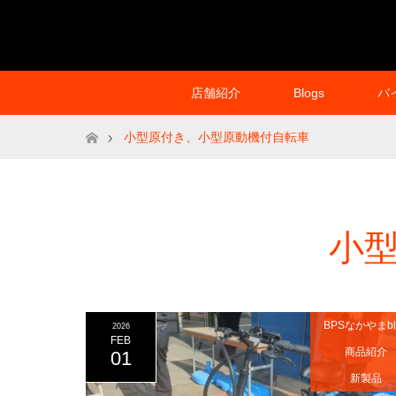
店舗紹介
Blogs
バ
ホーム
小型原付き、小型原動機付自転車
小
BPSなかやまbl
2026
FEB
商品紹介
01
新製品