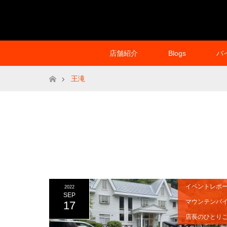
店舗紹介
Blogs
バ
ホーム
王滝
イベントレポ
2022
SEP
マウンテンバ
17
店長のひとり