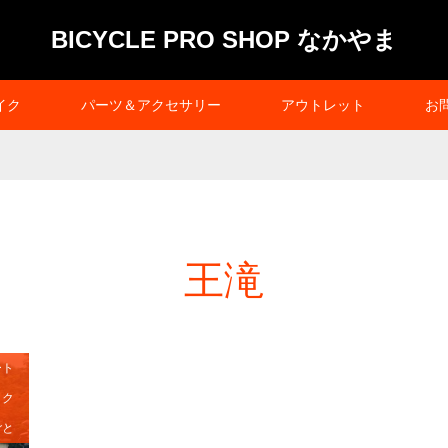
BICYCLE PRO SHOP なかやま
イク
パーツ＆アクセサリー
アウトレット
お
王滝
ート
イク
ごと