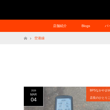
店舗紹介
Blogs
バ
ホーム
空港線
BPSなかやまbl
2026
MAR
店長のひとり
04