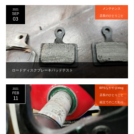
メンテナンス
2021
SEP
店長のひとりごと
03
ロードディスクブレーキパッドテスト
BPSなかやまblog
2021
FEB
店長のひとりごと
11
組立てのこだわり