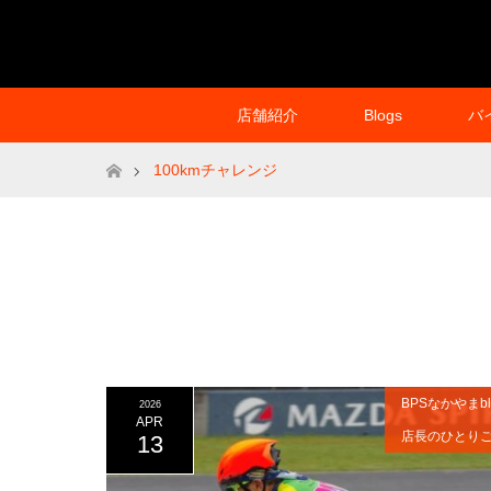
店舗紹介
Blogs
バ
ホーム
100kmチャレンジ
BPSなかやまbl
2026
APR
店長のひとり
13