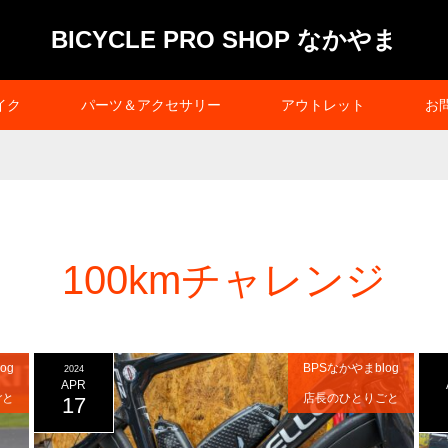
BICYCLE PRO SHOP なかやま
イク
パーツ＆アクセサリー
アウトレット
お
100kmチャレンジ
og
BPSなかやまblog
2024
APR
ごと
店長のひとりごと
17