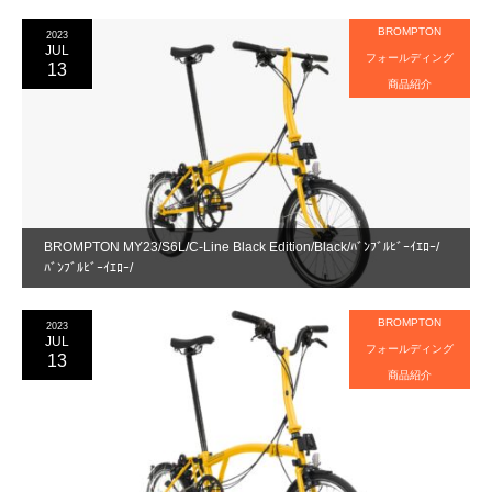
BROMPTON
2023
JUL
フォールディング
13
商品紹介
BROMPTON MY23/S6L/C-Line Black Edition/Black/ﾊﾞﾝﾌﾞﾙﾋﾞｰｲｴﾛｰ/
ﾊﾞﾝﾌﾞﾙﾋﾞｰｲｴﾛｰ/
BROMPTON
2023
JUL
フォールディング
13
商品紹介