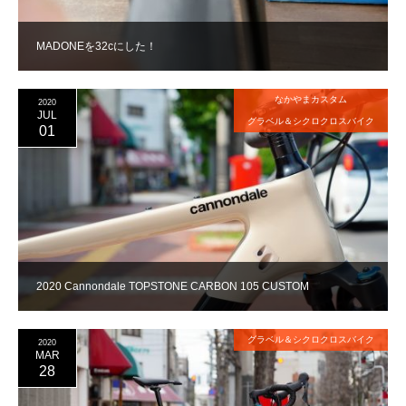
MADONEを32cにした！
なかやまカスタム
2020
JUL
グラベル＆シクロクロスバイク
01
2020 Cannondale TOPSTONE CARBON 105 CUSTOM
グラベル＆シクロクロスバイク
2020
MAR
28