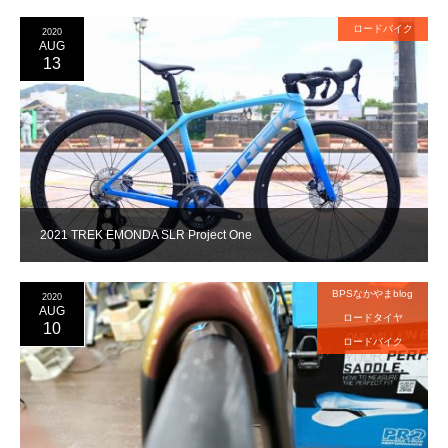
ロードバイク
2020
AUG
13
2021 TREK EMONDA SLR Project One
BPSなかやまblog
2020
AUG
ロードタイヤ
10
ロードバイク