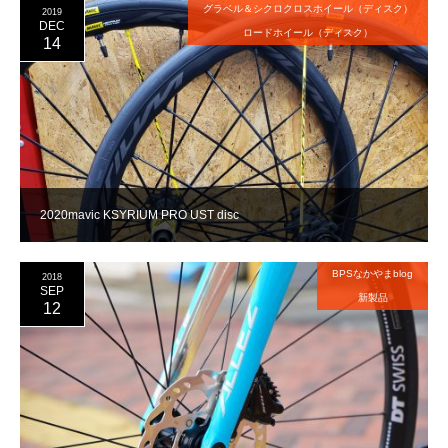
グラベル＆シクロクロスホイール（ディスク）
2019
DEC
ロードホイール（ディスク）
14
2020mavic KSYRIUM PRO UST disc
BPSなかやまblog
2018
SEP
新製品
12