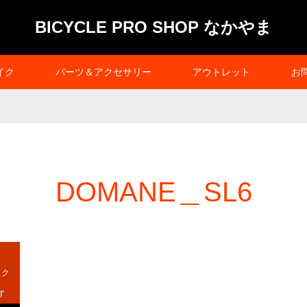
BICYCLE PRO SHOP なかやま
イク
パーツ＆アクセサリー
アウトレット
お
DOMANE＿SL6
イク
す