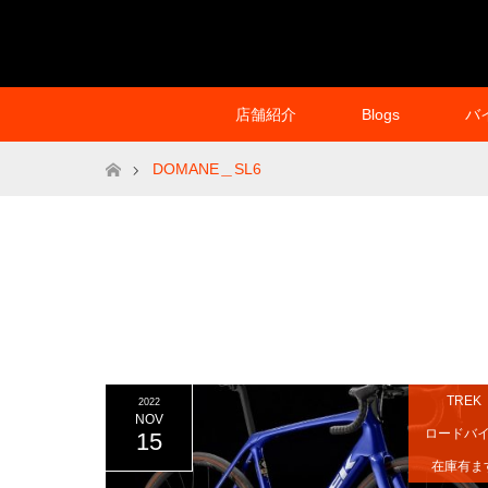
店舗紹介
Blogs
バ
ホーム
DOMANE＿SL6
TREK
2022
NOV
ロードバ
15
在庫有ま