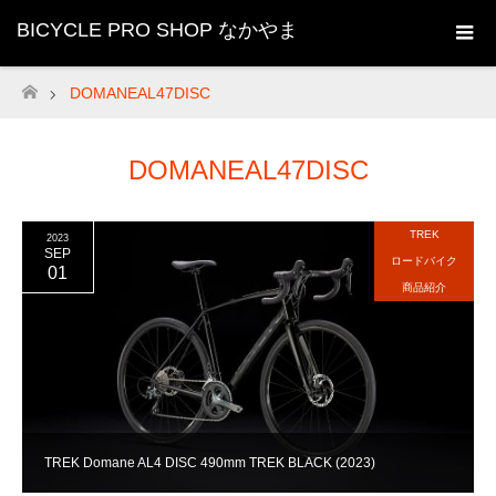
BICYCLE PRO SHOP なかやま
DOMANEAL47DISC
ホーム
DOMANEAL47DISC
TREK
2023
SEP
ロードバイク
01
商品紹介
TREK Domane AL4 DISC 490mm TREK BLACK (2023)