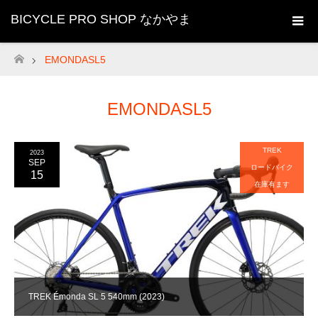
BICYCLE PRO SHOP なかやま
EMONDASL5
ホーム
EMONDASL5
TREK
2023
SEP
ロードバイク
15
在庫有ます
TREK Émonda SL 5 540mm (2023)