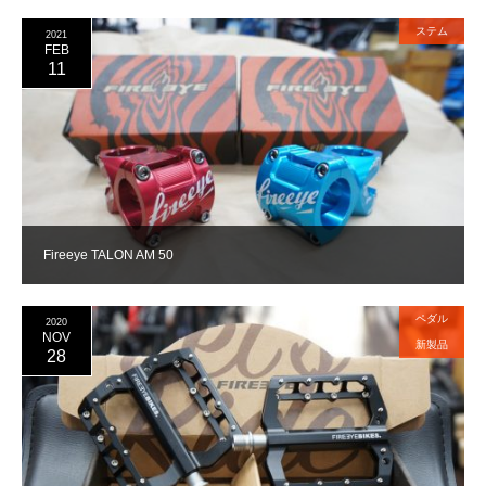
ステム
2021
FEB
11
Fireeye TALON AM 50
ペダル
2020
NOV
新製品
28