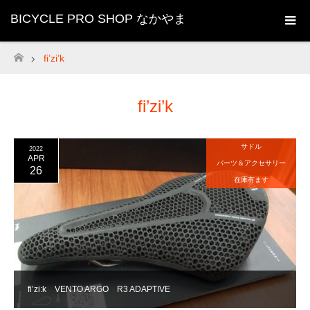
BICYCLE PRO SHOP なかやま
fi’zi’k
ホーム
fi’zi’k
サドル
2022
APR
パーツ＆アクセサリー
26
在庫有ます
fi’zi:k VENTO ARGO R3 ADAPTIVE