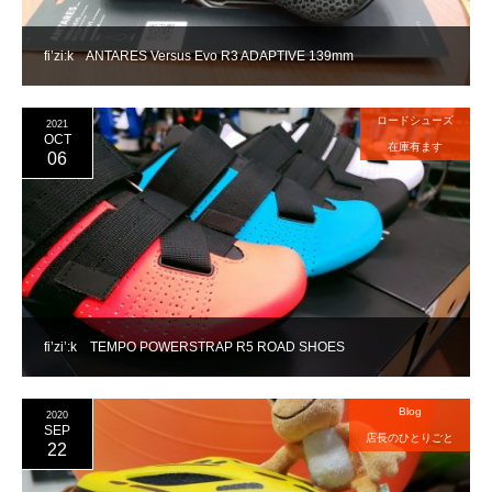
fi’zi:k ANTARES Versus Evo R3 ADAPTIVE 139mm
ロードシューズ
2021
OCT
在庫有ます
06
fi’zi’:k TEMPO POWERSTRAP R5 ROAD SHOES
Blog
2020
SEP
店長のひとりごと
22