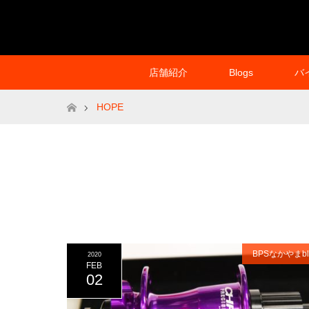
店舗紹介
Blogs
バ
ホーム
HOPE
BPSなかやまbl
2020
FEB
02