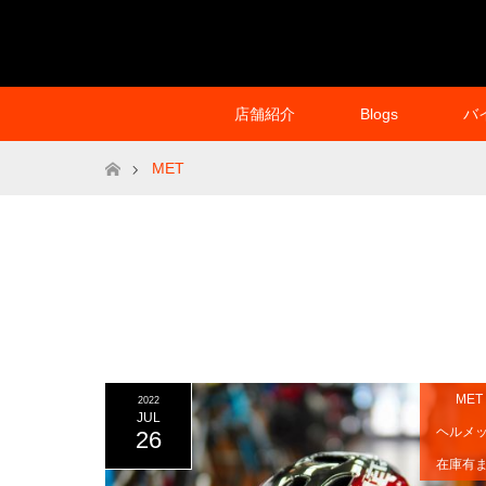
店舗紹介
Blogs
バ
ホーム
MET
MET
2022
JUL
ヘルメ
26
在庫有